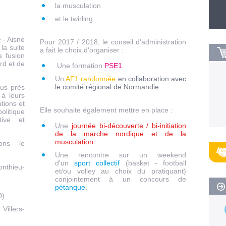
la musculation
et le twirling
 - Aisne
Pour 2017 / 2018, le conseil d'administration
la suite
a fait le choix d'organiser :
a fusion
rd et de
Une formation
PSE1
Un
AF1 randonnée
en collaboration avec
le comité régional de Normandie.
lus près
 à leurs
tions et
Elle souhaite également mettre en place :
litique
tive et
Une
journée bi-découverte / bi-initiation
de la marche nordique et de la
musculation
ions le
Une rencontre sur un weekend
d'un
sport collectif
(basket - football
nthieu-
et/ou volley au choix du pratiquant)
conjointement à un concours de
pétanque
.
0)
llers-