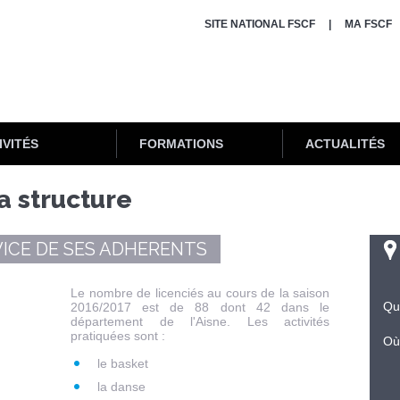
SITE NATIONAL FSCF
MA FSCF
IVITÉS
FORMATIONS
ACTUALITÉS
a structure
VICE DE SES ADHERENTS
Le nombre de licenciés au cours de la saison
Qu
2016/2017 est de 88 dont 42 dans le
département de l'Aisne. Les activités
pratiquées sont :
Où
le basket
la danse