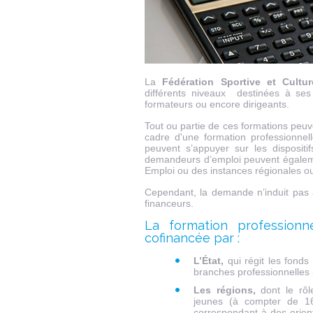
La
Fédération Sportive et Cultu
différents niveaux destinées à ses 
formateurs ou encore dirigeants.
Tout ou partie de ces formations peuv
cadre d'une formation professionnel
peuvent s’appuyer sur les dispositif
demandeurs d’emploi peuvent égalem
Emploi ou des instances régionales o
Cependant, la demande n’induit pas
financeurs.
La formation professionn
cofinancée par :
L’État,
qui régit les fonds
branches professionnelles p
Les régions,
dont le rôle
jeunes (à compter de 16
correspondant à des orient