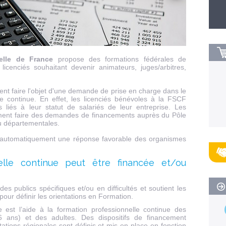
relle de France
propose des formations fédérales de
licenciés souhaitant devenir animateurs, juges/arbitres,
ent faire l'objet d'une demande de prise en charge dans le
le continue. En effet, les licenciés bénévoles à la FSCF
s liés à leur statut de salariés de leur entreprise. Les
ent faire des demandes de financements auprès du Pôle
u départementales.
 automatiquement une réponse favorable des organismes
elle continue peut être financée et/ou
 des publics spécifiques et/ou en difficultés et soutient les
our définir les orientations en Formation.
 est l’aide à la formation professionnelle continue des
 ans) et des adultes. Des dispositifs de financement
ations régionales sont définis et mis en place en fonction