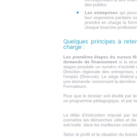
des publics.
Les entreprises
qui peuve
leur organisme paritaire 
prendre en charge la forma
chaque branche profession
Quelques principes à ret
charge :
Les premières étapes du cursus fédé
demande de financement
si la str
stages possède un numéro d’activité d
Direction régionale des entreprises,
l'emploi (Direccte). Le siège fédéra
une demande concernant la dernière é
Formateurs.
Pour que le dossier soit étudié par l
un programme pédagogique, et par la 
Le délai d’instruction imposé par l
connaître les démarches utiles et d
soit traité dans les meilleures conditi
Selon le profil et la situation du li