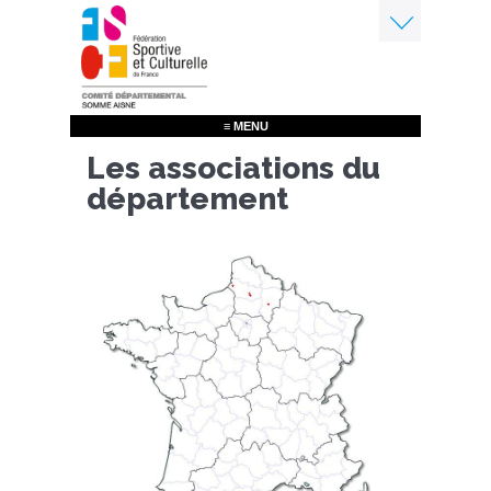
Aller
au
contenu
Menu
principal
≡ MENU
Les associations du
département