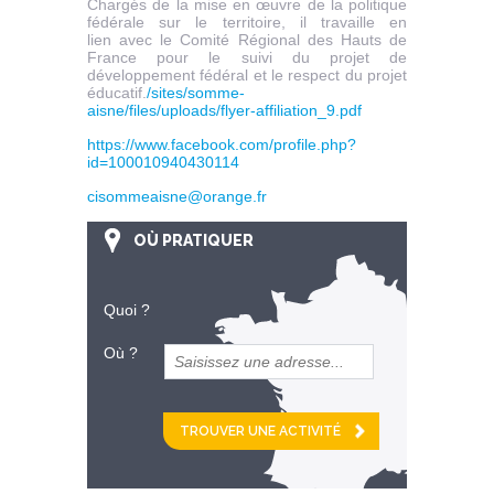
Chargés de la mise en œuvre de la politique
fédérale sur le territoire, il travaille en
lien avec le Comité Régional des Hauts de
France pour le suivi du projet de
développement fédéral et le respect du projet
éducatif.
/sites/somme-
aisne/files/uploads/flyer-affiliation_9.pdf
https://www.facebook.com/profile.php?
id=100010940430114
cisommeaisne@orange.fr
OÙ PRATIQUER
Quoi ?
Où ?
et
km alentour