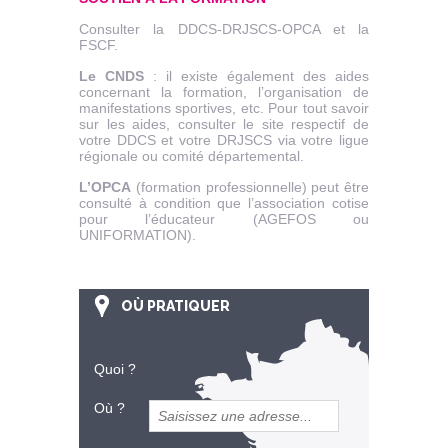
Consulter la DDCS-DRJSCS-OPCA et la
FSCF.
Le CNDS
: il existe également des aides
concernant la formation, l’organisation de
manifestations sportives, etc. Pour tout savoir
sur les aides, consulter le site respectif de
votre DDCS et votre DRJSCS via votre ligue
régionale ou comité départemental.
L’OPCA
(formation professionnelle) peut être
consulté à condition que l’association cotise
pour l’éducateur (AGEFOS ou
UNIFORMATION).
OÙ PRATIQUER
Quoi ?
Où ?