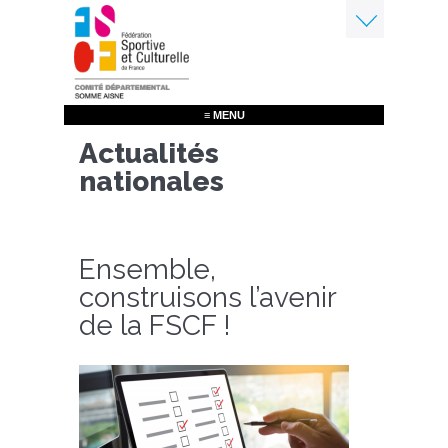
Aller
au
contenu
Menu
principal
≡ MENU
Actualités
nationales
Ensemble,
construisons l’avenir
de la FSCF !