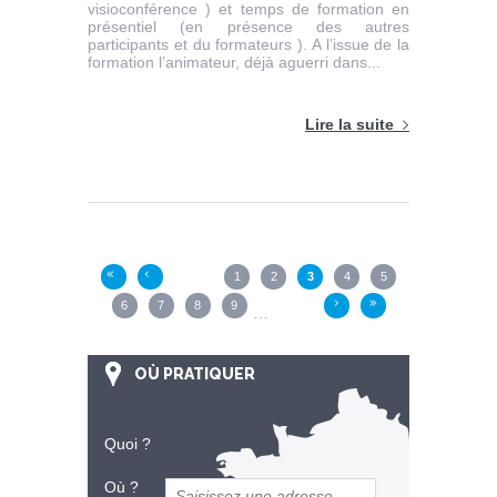
visioconférence ) et temps de formation en
présentiel (en présence des autres
participants et du formateurs ). A l’issue de la
formation l’animateur, déjà aguerri dans...
Lire la suite
Pages
1
2
3
4
5
«
‹
6
7
8
9
›
»
…
OÙ PRATIQUER
Quoi ?
Où ?